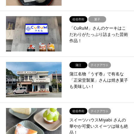
佐伯市街
菓子
「CuRuM」さんのケーキはこ
だわりがたっぷり詰まった芸術
作品！
蒲江
テイクアウト
蒲江名物『うず巻』で有名な
「正栄堂製菓」さんは焼き菓子
も美味しい！
佐伯市街
テイクアウト
スイーツハウスMiyabi さんの
華やか可愛いスイーツは味も絶
品！