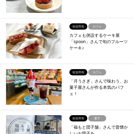
佐伯市街
カフェ
カフェも併設するケーキ屋
「spoon」さんで旬のフルーツ
ケーキ♪
佐伯市街
カフェ
「月うさぎ」さんで味わう、お
菓子屋さんが作る本気のパフ
ェ！
佐伯市街
菓子
「福もと団子舗」さんで昔懐か
しいお団子を。