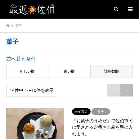
検索
菓子
菓子
並べ替え条件
新しい順
古い順
閲覧数順
14件中 1〜10件を表示


佐伯市街
菓子
「お菓子のうめだ」で佐伯市民
に愛される定番お土産を手に入
れよう。