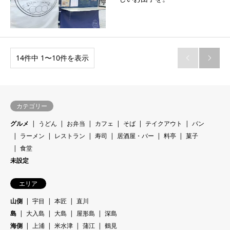
14件中 1〜10件を表示


カテゴリー
グルメ
うどん
お弁当
カフェ
そば
テイクアウト
パン
ラーメン
レストラン
寿司
居酒屋・バー
料亭
菓子
食堂
未設定
エリア
山側
宇目
本匠
直川
島
大入島
大島
屋形島
深島
海側
上浦
米水津
蒲江
鶴見