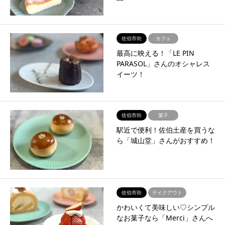
佐伯市街
カフェ
最高に映える！「LE PIN
PARASOL」さんのオシャレス
イーツ！
佐伯市街
菓子
駅近で便利！佐伯土産を買うな
ら「城山堂」さんがおすすめ！
佐伯市街
テイクアウト
かわいくて美味しい♡シンプル
なお菓子なら「Merci」さんへ