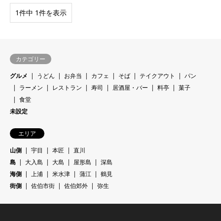
1件中 1件を表示
カテゴリー
グルメ
うどん
お弁当
カフェ
そば
テイクアウト
パン
ラーメン
レストラン
寿司
居酒屋・バー
料亭
菓子
食堂
未設定
エリア
山側
宇目
本匠
直川
島
大入島
大島
屋形島
深島
海側
上浦
米水津
蒲江
鶴見
街側
佐伯市街
佐伯郊外
弥生