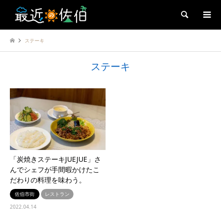
検索
ステーキ
ステーキ
「炭焼きステーキJUEJUE」さ
んでシェフが手間暇かけたこ
だわりの料理を味わう。
佐伯市街
レストラン
2022.04.14