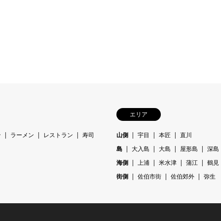
エリア
ン
ラーメン
レストラン
寿司
山側
宇目
本匠
直川
島
大入島
大島
屋形島
深島
海側
上浦
米水津
蒲江
鶴見
街側
佐伯市街
佐伯郊外
弥生