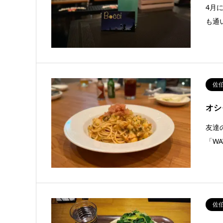
4月
も通
佐
オシ
友達
「W
佐