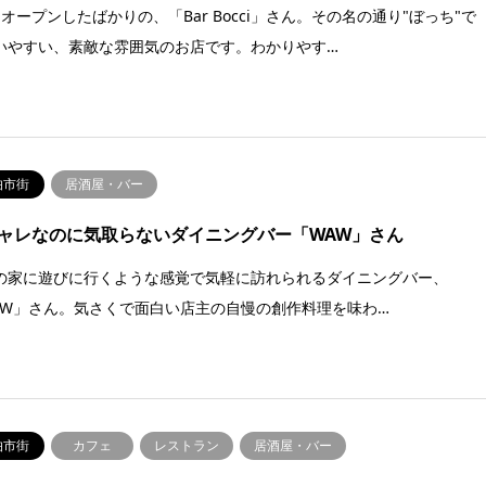
にオープンしたばかりの、「Bar Bocci」さん。その名の通り"ぼっち"で
いやすい、素敵な雰囲気のお店です。わかりやす…
伯市街
居酒屋・バー
ャレなのに気取らないダイニングバー「WAW」さん
の家に遊びに行くような感覚で気軽に訪れられるダイニングバー、
AW」さん。気さくで面白い店主の自慢の創作料理を味わ…
伯市街
カフェ
レストラン
居酒屋・バー