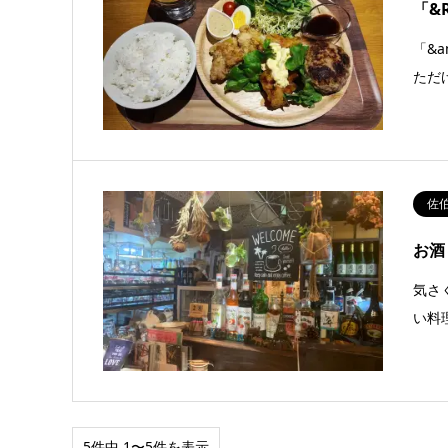
「&
「&
ただ
佐
お酒
気さ
い料
5件中 1〜5件を表示