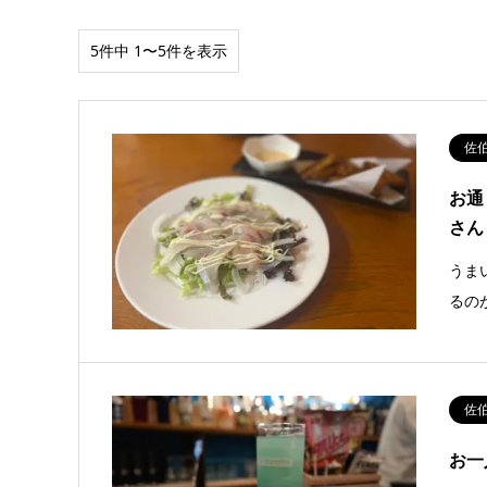
5件中 1〜5件を表示
佐
お通
さん
うま
るの
佐
お一