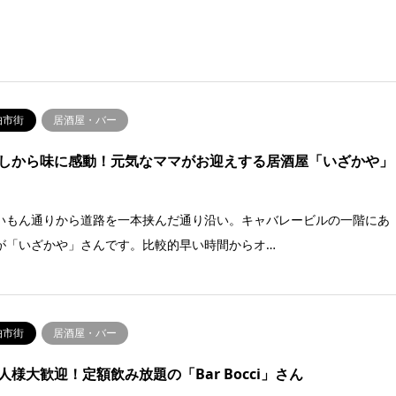
伯市街
居酒屋・バー
しから味に感動！元気なママがお迎えする居酒屋「いざかや」
いもん通りから道路を一本挟んだ通り沿い。キャバレービルの一階にあ
が「いざかや」さんです。比較的早い時間からオ…
伯市街
居酒屋・バー
人様大歓迎！定額飲み放題の「Bar Bocci」さん